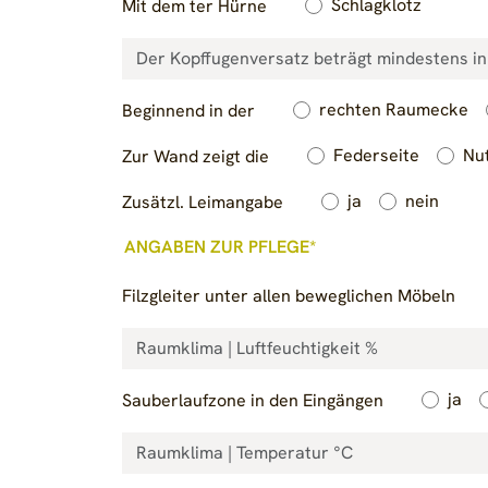
Schlagklotz
Mit dem ter Hürne
rechten Raumecke
Beginnend in der
Federseite
Nu
Zur Wand zeigt die
ja
nein
Zusätzl. Leimangabe
ANGABEN ZUR PFLEGE*
Filzgleiter unter allen beweglichen Möbeln
ja
Sauberlaufzone in den Eingängen