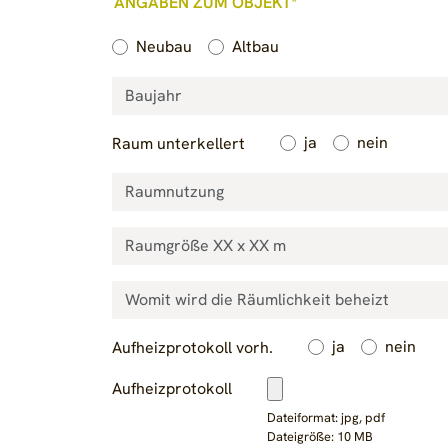
ANGABEN ZUM OBJEKT*
Neubau
Altbau
ja
nein
Raum unterkellert
ja
nein
Aufheizprotokoll vorh.
Aufheizprotokoll
Dateiformat: jpg, pdf
Dateigröße: 10 MB