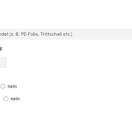
ig
nein
nein